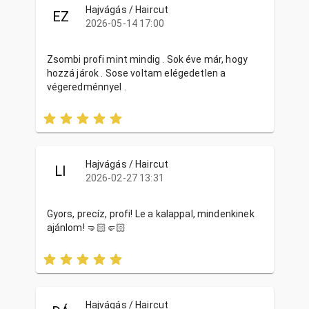
Hajvágás / Haircut
EZ
2026-05-14 17:00
Zsombi profi mint mindig . Sok éve már, hogy
hozzá járok . Sose voltam elégedetlen a
végeredménnyel .
Hajvágás / Haircut
LI
2026-02-27 13:31
Gyors, precíz, profi! Le a kalappal, mindenkinek
ajánlom! 🤜🏻🤛🏻
Hajvágás / Haircut