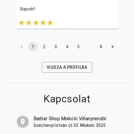
Bajnok!!
1
2
3
4
5
…
8
VISSZA A PROFILRA
Kapcsolat
Barber Shop Miskolc Villanyrendőr
Széchenyi István út 33. Miskolc 3525