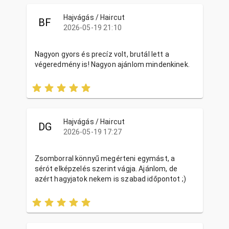
Hajvágás / Haircut
BF
2026-05-19 21:10
Nagyon gyors és precíz volt, brutál lett a
végeredmény is! Nagyon ajánlom mindenkinek.
Hajvágás / Haircut
DG
2026-05-19 17:27
Zsomborral könnyű megérteni egymást, a
sérót elképzelés szerint vágja. Ajánlom, de
azért hagyjatok nekem is szabad időpontot ;)