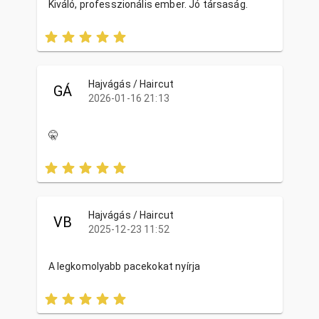
Kiváló, professzionális ember. Jó társaság.
Hajvágás / Haircut
GÁ
2026-01-16 21:13
🤫
Hajvágás / Haircut
VB
2025-12-23 11:52
A legkomolyabb pacekokat nyírja