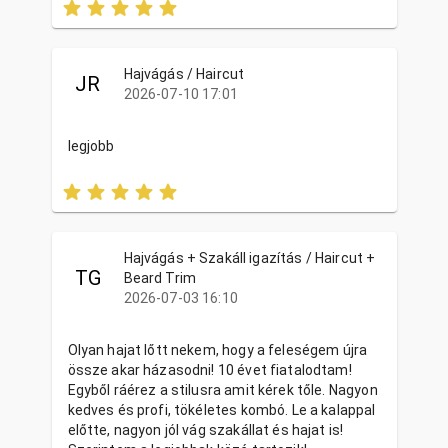
Hajvágás / Haircut
JR
2026-07-10 17:01
legjobb
Hajvágás + Szakáll igazítás / Haircut +
TG
Beard Trim
2026-07-03 16:10
Olyan hajat lőtt nekem, hogy a feleségem újra
össze akar házasodni! 10 évet fiatalodtam!
Egyből ráérez a stilusra amit kérek tőle. Nagyon
kedves és profi, tökéletes kombó. Le a kalappal
előtte, nagyon jól vág szakállat és hajat is!