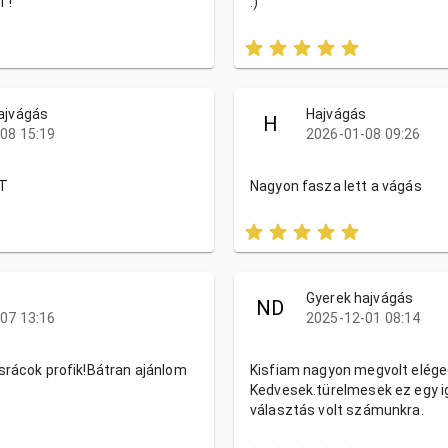
T!
:)
ajvágás
Hajvágás
H
08 15:19
2026-01-08 09:26
ST
Nagyon fasza lett a vágás
s
Gyerek hajvágás
ND
07 13:16
2025-12-01 08:14
srácok profik!Bátran ajánlom
Kisfiam nagyon megvolt eléged
Kedvesek.türelmesek ez egy ig
választás volt számunkra.