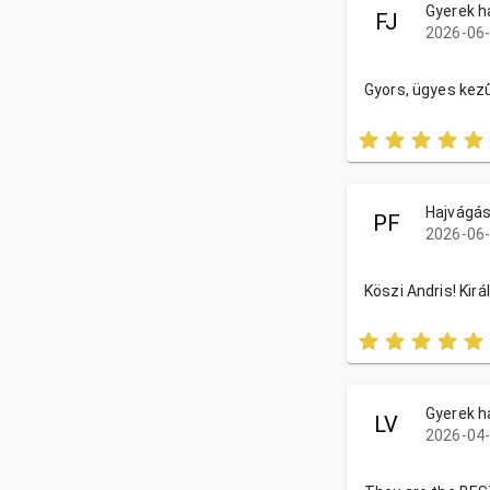
Gyerek h
FJ
2026-06-
Gyors, ügyes kezű
Hajvágá
PF
2026-06-
Köszi Andris! Királ
Gyerek h
LV
2026-04-