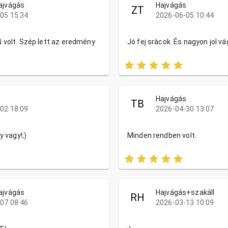
ajvágás
Hajvágás
ZT
05 15:34
2026-06-05 10:44
 volt. Szép lett az eredmény
Jó fej sràcok. És nagyon jol vá
s
Hajvágás
TB
02 18:09
2026-04-30 13:07
y vagy!;)
Minden rendben volt.
ajvágás
Hajvágás+szakáll
RH
07 08:46
2026-03-13 10:09