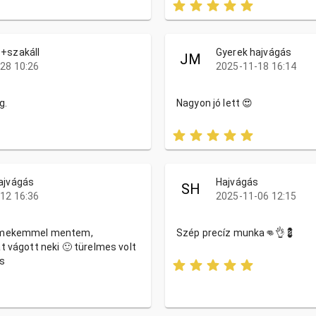
+szakáll
Gyerek hajvágás
JM
28 10:26
2025-11-18 16:14
g.
Nagyon jó lett 😍
ajvágás
Hajvágás
SH
12 16:36
2025-11-06 12:15
ermekemmel mentem,
Szép precíz munka👊👌💈
t vágott neki 🙂 türelmes volt
s