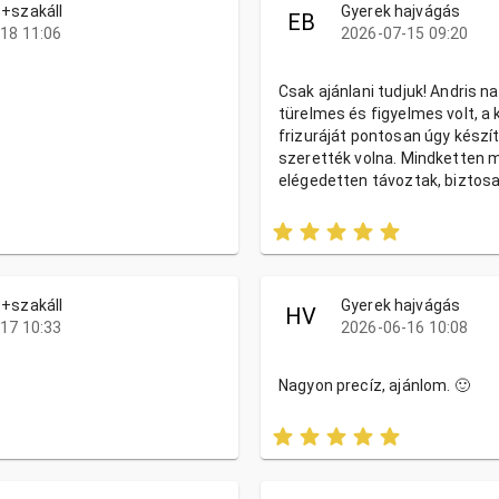
+szakáll
Gyerek hajvágás
EB
18 11:06
2026-07-15 09:20
Csak ajánlani tudjuk! Andris n
türelmes és figyelmes volt, a 
frizuráját pontosan úgy készít
szerették volna. Mindketten 
elégedetten távoztak, biztosa
+szakáll
Gyerek hajvágás
HV
17 10:33
2026-06-16 10:08
Nagyon precíz, ajánlom. 🙂