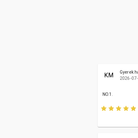
Gyerek h
KM
2026-07-
NO.1.