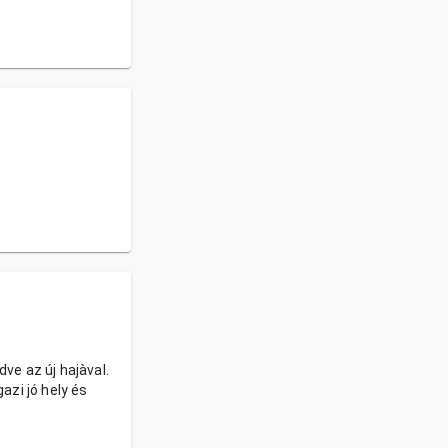
ve az új hajàval.
azi jó hely és