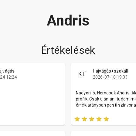
Andris
Értékelések
ajvágás
Hajvágás+szakáll
KT
24 12:24
2026-07-18 19:33
Nagyon jó. Nemcsak Andris, Ale
profik. Csak ajánlani tudom mi
érték arányban pesti színvon