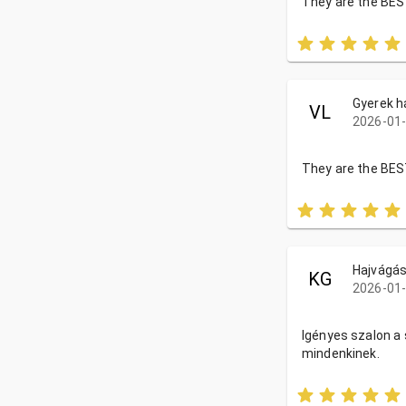
They are the BES
Gyerek h
VL
2026-01-
They are the BE
Hajvágá
KG
2026-01-
Igényes szalon a 
mindenkinek.