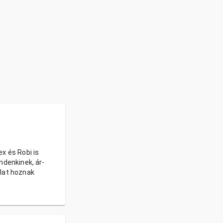
x és Robi is
ndenkinek, ár-
alat hoznak