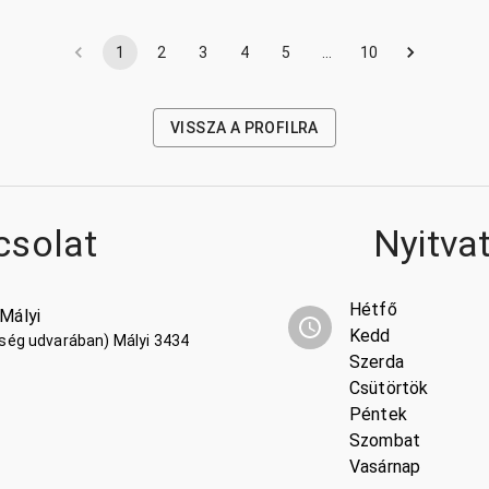
1
2
3
4
5
…
10
VISSZA A PROFILRA
csolat
Nyitva
Hétfő
 Mályi
Kedd
kség udvarában) Mályi 3434
Szerda
Csütörtök
Péntek
Szombat
Vasárnap