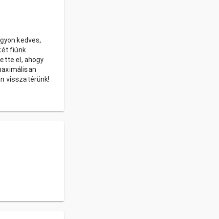
agyon kedves,
két fiúnk
ette el, ahogy
maximálisan
n visszatérünk!