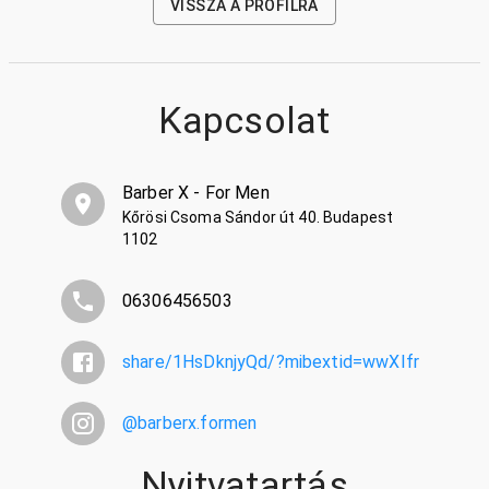
VISSZA A PROFILRA
Kapcsolat
Barber X - For Men
Kőrösi Csoma Sándor út 40. Budapest
1102
06306456503
share/1HsDknjyQd/?mibextid=wwXIfr
@
barberx.formen
Nyitvatartás