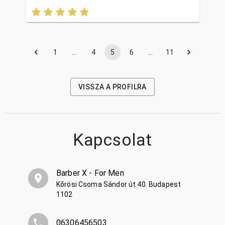
1
…
4
5
6
…
11
VISSZA A PROFILRA
Kapcsolat
Barber X - For Men
Kőrösi Csoma Sándor út 40. Budapest
1102
06306456503