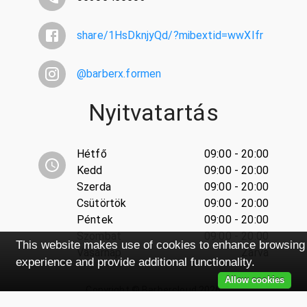
share/1HsDknjyQd/?mibextid=wwXIfr
@
barberx.formen
Nyitvatartás
Hétfő
09:00 - 20:00
Kedd
09:00 - 20:00
Szerda
09:00 - 20:00
Csütörtök
09:00 - 20:00
Péntek
09:00 - 20:00
Szombat
09:00 - 20:00
This website makes use of cookies to enhance browsing
Vasárnap
Zárva
experience and provide additional functionality.
Allow cookies
Copyright ©
Barbercloud
2026