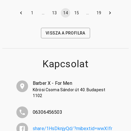
1
…
13
14
15
…
19
VISSZA A PROFILRA
Kapcsolat
Barber X - For Men
Kőrösi Csoma Sándor út 40. Budapest
1102
06306456503
share/1HsDknjyQd/?mibextid=wwXIfr