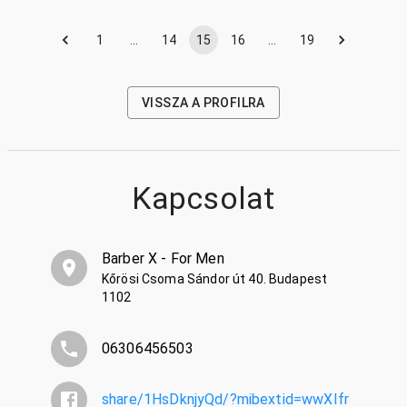
1
…
14
15
16
…
19
VISSZA A PROFILRA
Kapcsolat
Barber X - For Men
Kőrösi Csoma Sándor út 40. Budapest
1102
06306456503
share/1HsDknjyQd/?mibextid=wwXIfr