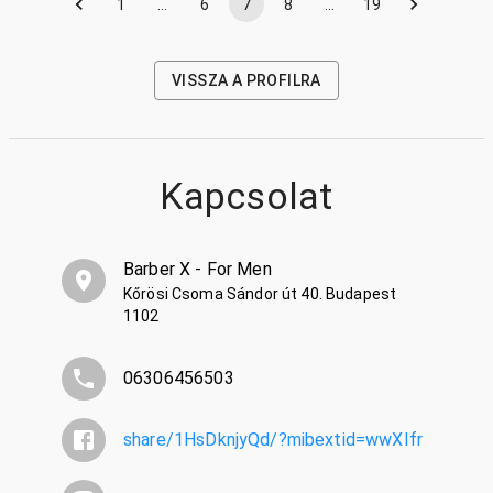
1
…
6
7
8
…
19
VISSZA A PROFILRA
Kapcsolat
Barber X - For Men
Kőrösi Csoma Sándor út 40. Budapest
1102
06306456503
share/1HsDknjyQd/?mibextid=wwXIfr