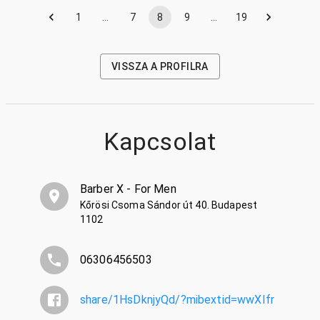
1
…
7
8
9
…
19
VISSZA A PROFILRA
Kapcsolat
Barber X - For Men
Kőrösi Csoma Sándor út 40. Budapest
1102
06306456503
share/1HsDknjyQd/?mibextid=wwXIfr