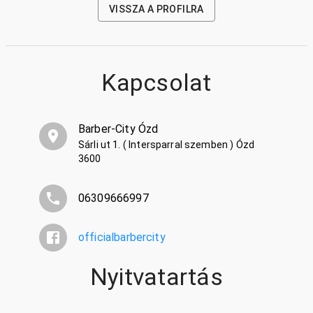
VISSZA A PROFILRA
Kapcsolat
Barber-City Ózd
Sárli ut 1. ( Intersparral szemben ) Ózd
3600
06309666997
officialbarbercity
Nyitvatartás