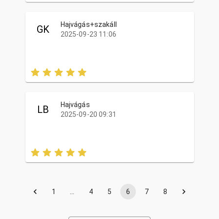
Hajvágás+szakáll
GK
2025-09-23 11:06
Hajvágás
LB
2025-09-20 09:31
1
…
4
5
6
7
8