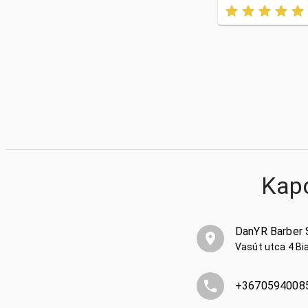
Kap
DanYR Barber 
Vasút utca 4 Bi
+3670594008