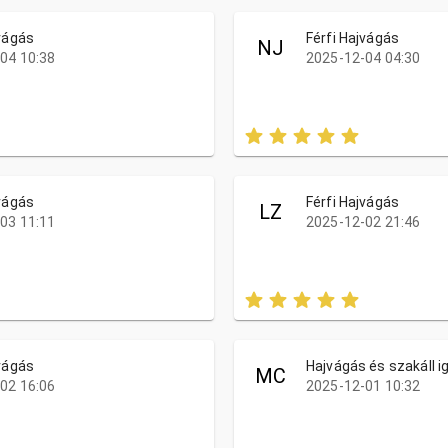
jvágás
Férfi Hajvágás
NJ
04 10:38
2025-12-04 04:30
jvágás
Férfi Hajvágás
LZ
03 11:11
2025-12-02 21:46
jvágás
Hajvágás és szakáll i
MC
02 16:06
2025-12-01 10:32