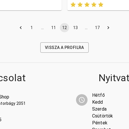
1
…
11
12
13
…
17
VISSZA A PROFILRA
csolat
Nyitva
Hétfő
Shop
Kedd
atorbágy 2051
Szerda
Csütörtök
5
Péntek