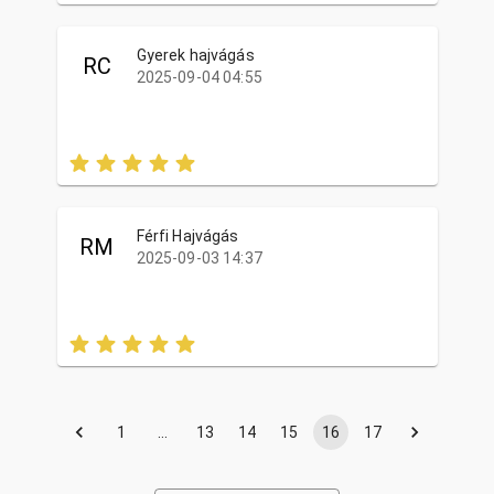
Gyerek hajvágás
RC
2025-09-04 04:55
Férfi Hajvágás
RM
2025-09-03 14:37
1
…
13
14
15
16
17