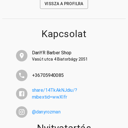
VISSZA A PROFILRA
Kapcsolat
DanYR Barber Shop
Vasút utca 4 Biatorbágy 2051
+36705940085
share/14TkAkNJdiu/?
mibextid=wwXIfr
@
danyrozman