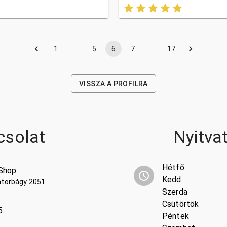
1
…
5
6
7
…
17
VISSZA A PROFILRA
csolat
Nyitva
Hétfő
Shop
Kedd
atorbágy 2051
Szerda
Csütörtök
5
Péntek