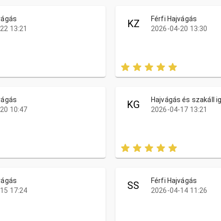
jvágás
Férfi Hajvágás
KZ
22 13:21
2026-04-20 13:30
jvágás
Hajvágás és szakáll i
KG
20 10:47
2026-04-17 13:21
jvágás
Férfi Hajvágás
SS
15 17:24
2026-04-14 11:26