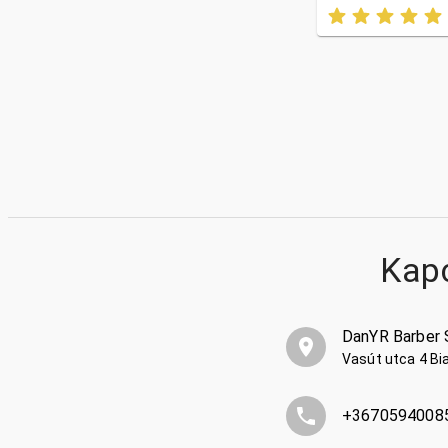
Kap
DanYR Barber 
Vasút utca 4 Bi
+3670594008