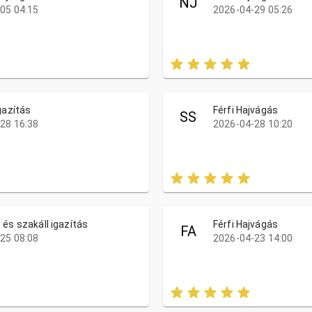
NJ
05 04:15
2026-04-29 05:26
gazítás
Férfi Hajvágás
SS
28 16:38
2026-04-28 10:20
 és szakáll igazítás
Férfi Hajvágás
FA
25 08:08
2026-04-23 14:00