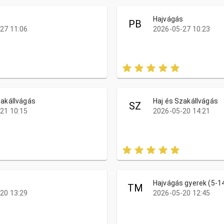
s
Hajvágás
PB
27 11:06
2026-05-27 10:23
zakállvágás
Haj és Szakállvágás
SZ
21 10:15
2026-05-20 14:21
s
Hajvágás gyerek (5-1
TM
20 13:29
2026-05-20 12:45