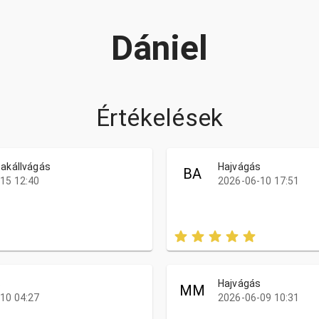
Dániel
Értékelések
zakállvágás
Hajvágás
BA
15 12:40
2026-06-10 17:51
s
Hajvágás
MM
10 04:27
2026-06-09 10:31