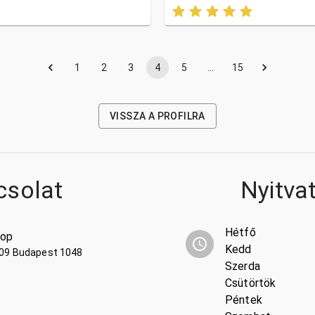
1
2
3
4
5
…
15
VISSZA A PROFILRA
csolat
Nyitva
Hétfő
hop
Kedd
109 Budapest 1048
Szerda
Csütörtök
Péntek