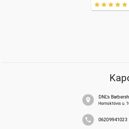
Kap
DNL's Barbers
Homoktövis u. 
06209941023