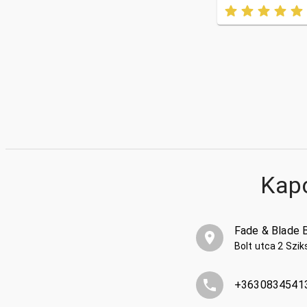
Kap
Fade & Blade 
Bolt utca 2 Szi
+3630834541