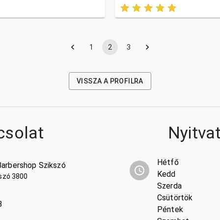
1
2
3
VISSZA A PROFILRA
csolat
Nyitva
Hétfő
Barbershop Szikszó
Kedd
kszó 3800
Szerda
Csütörtök
3
Péntek