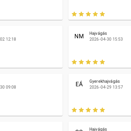
s
Hajvágás
NM
02 12:18
2026-04-30 15:53
s
Gyerekhajvágás
EÁ
30 09:08
2026-04-29 13:57
s
Hajvágás