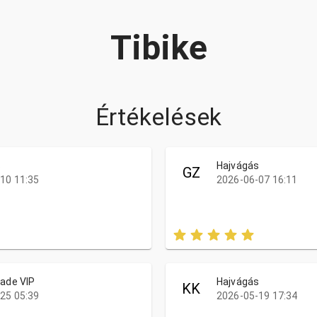
Tibike
Értékelések
s
Hajvágás
GZ
10 11:35
2026-06-07 16:11
lade VIP
Hajvágás
KK
25 05:39
2026-05-19 17:34