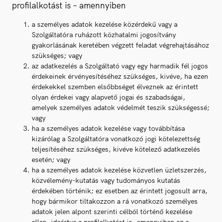
profilalkotást is – amennyiben
a személyes adatok kezelése közérdekű vagy a
Szolgáltatóra ruházott közhatalmi jogosítvány
gyakorlásának keretében végzett feladat végrehajtásához
szükséges; vagy
az adatkezelés a Szolgáltató vagy egy harmadik fél jogos
érdekeinek érvényesítéséhez szükséges, kivéve, ha ezen
érdekekkel szemben elsőbbséget élveznek az érintett
olyan érdekei vagy alapvető jogai és szabadságai,
amelyek személyes adatok védelmét teszik szükségessé;
vagy
ha a személyes adatok kezelése vagy továbbítása
kizárólag a Szolgáltatóra vonatkozó jogi kötelezettség
teljesítéséhez szükséges, kivéve kötelező adatkezelés
esetén; vagy
ha a személyes adatok kezelése közvetlen üzletszerzés,
közvélemény-kutatás vagy tudományos kutatás
érdekében történik; ez esetben az érintett jogosult arra,
hogy bármikor tiltakozzon a rá vonatkozó személyes
adatok jelen alpont szerinti célból történő kezelése