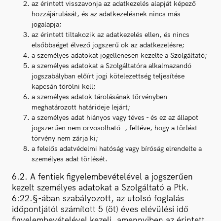
az érintett visszavonja az adatkezelés alapját képező
hozzájárulását, és az adatkezelésnek nincs más
jogalapja;
az érintett tiltakozik az adatkezelés ellen, és nincs
elsőbbséget élvező jogszerű ok az adatkezelésre;
a személyes adatokat jogellenesen kezelte a Szolgáltató;
a személyes adatokat a Szolgáltatóra alkalmazandó
jogszabályban előírt jogi kötelezettség teljesítése
kapcsán törölni kell;
a személyes adatok tárolásának törvényben
meghatározott határideje lejárt;
a személyes adat hiányos vagy téves - és ez az állapot
jogszerűen nem orvosolható -, feltéve, hogy a törlést
törvény nem zárja ki;
a felelős adatvédelmi hatóság vagy bíróság elrendelte a
személyes adat törlését.
6.2. A fentiek figyelembevételével a jogszerűen
kezelt személyes adatokat a Szolgáltató a Ptk.
6:22.§-ában szabályozott, az utolsó foglalás
időpontjától számított 5 (öt) éves elévülési idő
figyelembevételével kezeli, amennyiben az érintett