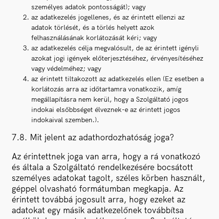
személyes adatok pontosságát); vagy
az adatkezelés jogellenes, és az érintett ellenzi az
adatok törlését, és a törlés helyett azok
felhasználásának korlátozását kéri; vagy
az adatkezelés célja megvalósult, de az érintett igényli
azokat jogi igények előterjesztéséhez, érvényesítéséhez
vagy védelméhez; vagy
az érintett tiltakozott az adatkezelés ellen (Ez esetben a
korlátozás arra az időtartamra vonatkozik, amíg
megállapításra nem kerül, hogy a Szolgáltató jogos
indokai elsőbbséget élveznek-e az érintett jogos
indokaival szemben.).
7.8. Mit jelent az adathordozhatóság joga?
Az érintettnek joga van arra, hogy a rá vonatkozó
és általa a Szolgáltató rendelkezésére bocsátott
személyes adatokat tagolt, széles körben használt,
géppel olvasható formátumban megkapja. Az
érintett továbbá jogosult arra, hogy ezeket az
adatokat egy másik adatkezelőnek továbbítsa