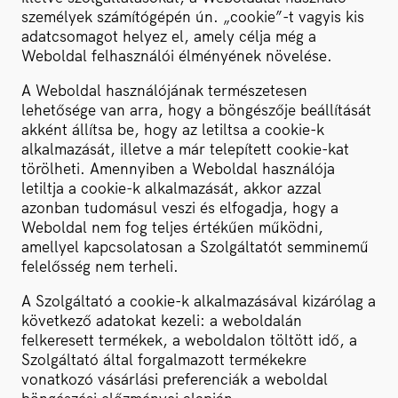
személyek számítógépén ún. „cookie”-t vagyis kis
adatcsomagot helyez el, amely célja még a
Weboldal felhasználói élményének növelése.
A Weboldal használójának természetesen
lehetősége van arra, hogy a böngészője beállítását
akként állítsa be, hogy az letiltsa a cookie-k
alkalmazását, illetve a már telepített cookie-kat
törölheti. Amennyiben a Weboldal használója
letiltja a cookie-k alkalmazását, akkor azzal
azonban tudomásul veszi és elfogadja, hogy a
Weboldal nem fog teljes értékűen működni,
amellyel kapcsolatosan a Szolgáltatót semminemű
felelősség nem terheli.
A Szolgáltató a cookie-k alkalmazásával kizárólag a
következő adatokat kezeli: a weboldalán
felkeresett termékek, a weboldalon töltött idő, a
Szolgáltató által forgalmazott termékekre
vonatkozó vásárlási preferenciák a weboldal