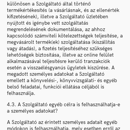
különösen a Szolgáltató által történő
termékértékesítés (a vásárlásnak, és az ellenérték
kifizetésének), illetve a Szolgáltató üzletében
nyújtott és igénybe vett szolgáltatás
megrendelésének dokumentálása, az ahhoz
kapcsolódó számviteli kötelezettségek teljesítése, a
megvásárolt termék(ek) szolgáltatása (kiszállítás
vagy átadás), a fizetés teljesítéséhez szükséges
lehetőségek biztosítása, illetve az online felület
alkalmazásával teljesítésre kerülő tranzakciók
esetén a visszaélésgyanús ügyletek kiszűrése. A
megadott személyes adatokat a Szolgáltató
emellett a könyvelési-, könyvvizsgálati- és egyéb
belső feladatai, funkciói ellátása céljából is
felhasználja.
4.3. A Szolgáltató egyéb célra is felhasználhatja-e
a személyes adatokat?
A Szolgáltató az érintett személyes adatait egyéb
módokon is felhasználhatja, mely esetben erről az