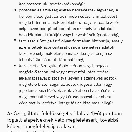
korlátozódniuk (adattakarékosság);
pontosak és szükség esetén naprakészek legyenek; e
körben a Szolgáltatónak minden ésszerű intézkedést
meg kell tennie annak érdekében, hogy az adatkezelés
céljai szempontjából pontatlan személyes adatokat
haladéktalanul töröljék vagy helyesbítsék (pontosság);
tárolását a Szolgáltató olyan formában biztosítja, amely
az érintettek azonosítását csak a személyes adatok
kezelése céljainak eléréséhez szükséges ideig teszi
lehetővé (korlátozott tárolhatóság);
kezelését a Szolgáltató oly módon végzi, hogy a
megfelelő technikai vagy szervezési intézkedések
alkalmazásával biztosítva legyen a személyes adatok
megfelelő biztonsága, az adatok jogosulatlan vagy
jogellenes kezelésével, azok véletlen elvesztésével,
megsemmisítésével vagy károsodásával szembeni
védelmet is ideértve (integritás és bizalmas jelleg);
Az Szolgáltató felelősséget vállal az 1)-6) pontban
foglalt alapelveknek való megfelelésért, továbbá
képes a megfelelés igazolására