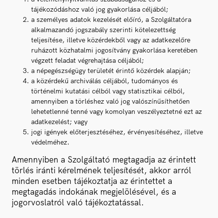
tájékozódáshoz való jog gyakorlása céljából;
a személyes adatok kezelését előíró, a Szolgáltatóra
alkalmazandó jogszabály szerinti kötelezettség
teljesítése, illetve közérdekből vagy az adatkezelőre
ruházott közhatalmi jogosítvány gyakorlása keretében
végzett feladat végrehajtása céljából;
a népegészségügy területét érintő közérdek alapján;
a közérdekű archiválás céljából, tudományos és
történelmi kutatási célból vagy statisztikai célból,
amennyiben a törléshez való jog valószínűsíthetően
lehetetlenné tenné vagy komolyan veszélyeztetné ezt az
adatkezelést; vagy
jogi igények előterjesztéséhez, érvényesítéséhez, illetve
védelméhez.
Amennyiben a Szolgáltató megtagadja az érintett
törlés iránti kérelmének teljesítését, akkor arról
minden esetben tájékoztatja az érintettet a
megtagadás indokának megjelölésével, és a
jogorvoslatról való tájékoztatással.