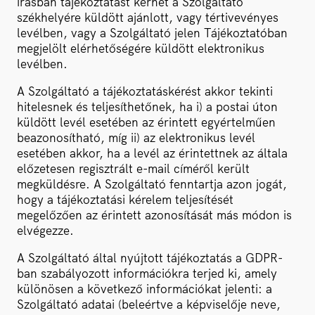
írásban tájékoztatást kérhet a Szolgáltató
székhelyére küldött ajánlott, vagy tértivevényes
levélben, vagy a Szolgáltató jelen Tájékoztatóban
megjelölt elérhetőségére küldött elektronikus
levélben.
A Szolgáltató a tájékoztatáskérést akkor tekinti
hitelesnek és teljesíthetőnek, ha i) a postai úton
küldött levél esetében az érintett egyértelműen
beazonosítható, míg ii) az elektronikus levél
esetében akkor, ha a levél az érintettnek az általa
előzetesen regisztrált e-mail címéről került
megküldésre. A Szolgáltató fenntartja azon jogát,
hogy a tájékoztatási kérelem teljesítését
megelőzően az érintett azonosítását más módon is
elvégezze.
A Szolgáltató által nyújtott tájékoztatás a GDPR-
ban szabályozott információkra terjed ki, amely
különösen a következő információkat jelenti: a
Szolgáltató adatai (beleértve a képviselője neve,