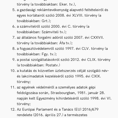
törvény (a továbbiakban: Eker. tv.),
a gazdasági reklámtevékenység alapvető feltételeiről és
egyes korlátairól szóló 2008. évi XLVIII. törvény (a
továbbiakban: Grt.);
a számvitelről szóló 2000. évi C. törvény (a
továbbiakban: Számviteli tv.);
az általános forgalmi adóról szóló 2007. évi CXXVII.
törvény (a továbbiakban: Áfa tv.);
a fogyasztóvédelemről szóló 1997. évi CLV. törvény (a
továbbiakban: Fgy. tv.);
a postai szolgáltatásokról szóló 2012. évi CLIX. törvény
(a továbbiakban: Postatv.)
a kutatás és közvetlen üzletszerzés célját szolgáló név-
és lakcímadatok kezeléséről szóló 1995. évi CXIX.
törvény;
az egyének védelméről a személyes adatok gépi
feldolgozása során, Strasbourgban, 1981. január 28.
napján kelt Egyezmény kihirdetéséről szóló 1998. évi VI.
törvény;
Az Európai Parlament és a Tanács (EU) 2016/679
rendelete (2016. április 27.) a természetes