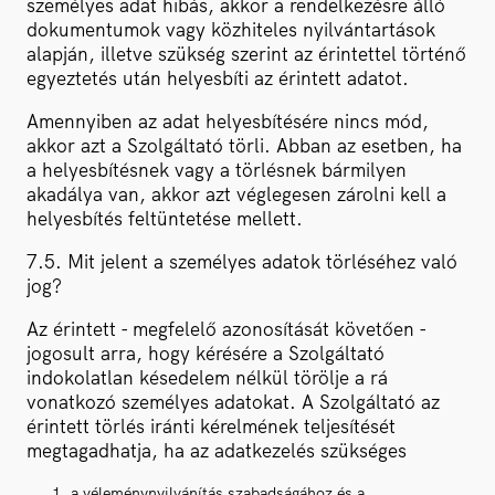
személyes adat hibás, akkor a rendelkezésre álló
dokumentumok vagy közhiteles nyilvántartások
alapján, illetve szükség szerint az érintettel történő
egyeztetés után helyesbíti az érintett adatot.
Amennyiben az adat helyesbítésére nincs mód,
akkor azt a Szolgáltató törli. Abban az esetben, ha
a helyesbítésnek vagy a törlésnek bármilyen
akadálya van, akkor azt véglegesen zárolni kell a
helyesbítés feltüntetése mellett.
7.5. Mit jelent a személyes adatok törléséhez való
jog?
Az érintett - megfelelő azonosítását követően -
jogosult arra, hogy kérésére a Szolgáltató
indokolatlan késedelem nélkül törölje a rá
vonatkozó személyes adatokat. A Szolgáltató az
érintett törlés iránti kérelmének teljesítését
megtagadhatja, ha az adatkezelés szükséges
a véleménynyilvánítás szabadságához és a