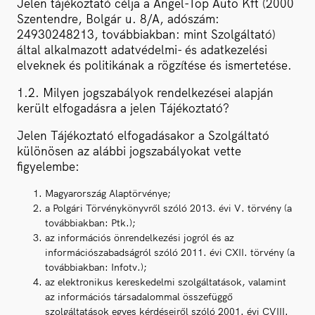
Jelen tájékoztató célja a Angel-Top Auto Kft (2000
Szentendre, Bolgár u. 8/A, adószám:
24930248213, továbbiakban: mint Szolgáltató)
által alkalmazott adatvédelmi- és adatkezelési
elveknek és politikának a rögzítése és ismertetése.
1.2. Milyen jogszabályok rendelkezései alapján
került elfogadásra a jelen Tájékoztató?
Jelen Tájékoztató elfogadásakor a Szolgáltató
különösen az alábbi jogszabályokat vette
figyelembe:
Magyarország Alaptörvénye;
a Polgári Törvénykönyvről szóló 2013. évi V. törvény (a
továbbiakban: Ptk.);
az információs önrendelkezési jogról és az
információszabadságról szóló 2011. évi CXII. törvény (a
továbbiakban: Infotv.);
az elektronikus kereskedelmi szolgáltatások, valamint
az információs társadalommal összefüggő
szolgáltatások egyes kérdéseiről szóló 2001. évi CVIII.