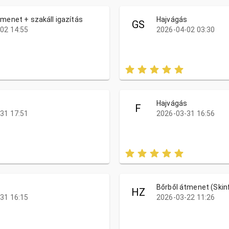
tmenet + szakáll igazítás
Hajvágás
GS
02 14:55
2026-04-02 03:30
s
Hajvágás
F
31 17:51
2026-03-31 16:56
s
Bőrből átmenet (Skin
HZ
31 16:15
2026-03-22 11:26