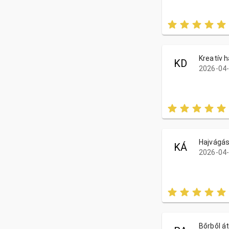
Kreatív 
KD
2026-04-
Hajvágá
KÁ
2026-04-
Bőrből á