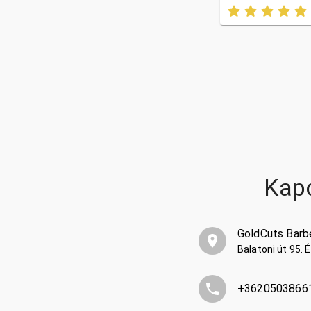
Kap
GoldCuts Barb
Balatoni út 95. 
+3620503866