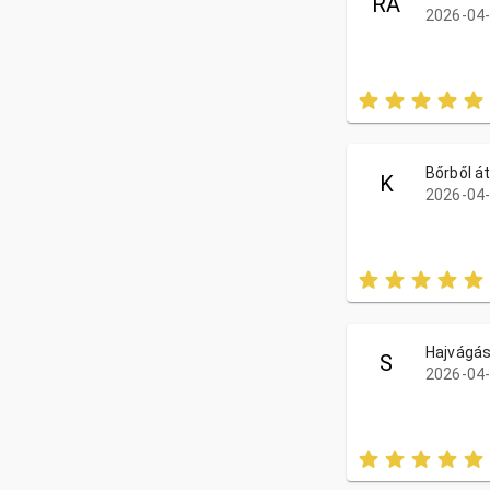
RA
2026-04-
Bőrből á
K
2026-04-
Hajvágás
S
2026-04-