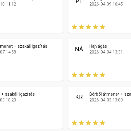
PL
10 11:12
2026-04-09 16:45
tmenet + szakáll igazítás
Hajvágás
NÁ
07 14:58
2026-04-04 13:31
 + szakáll igazítás
Bőrből átmenet + szak
KR
03 18:20
2026-04-03 13:00