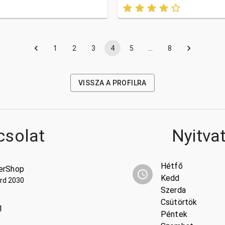
1
2
3
4
5
…
8
VISSZA A PROFILRA
csolat
Nyitva
Hétfő
erShop
Kedd
Érd 2030
Szerda
Csütörtök
1
Péntek