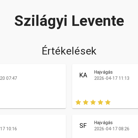
Szilágyi Levente
Értékelések
s
Hajvágás
KA
20 07:47
2026-04-17 11:13
s
Hajvágás
SF
17 10:16
2026-04-17 08:26