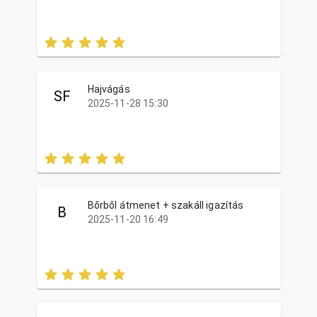
Hajvágás
SF
2025-11-28 15:30
Bőrből átmenet + szakáll igazítás
B
2025-11-20 16:49