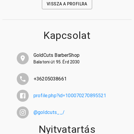
VISSZA A PROFILRA
Kapcsolat
GoldCuts BarberShop
Balatoni út 95. Érd 2030
+36205038661
profile.php?id=100070270895521
@
goldcuts__/
Nyitvatartás