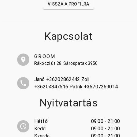
VISSZA A PROFILRA
Kapcsolat
G.R.O.O.M.
Rákóczi út 28. Sárospatak 3950
Janó +36202862442 Zoli
+36204847516 Patrik +36707269014
Nyitvatartás
Hétfő
09:00 - 21:00
Kedd
09:00 - 21:00
Szerda
09:00 - 21:00