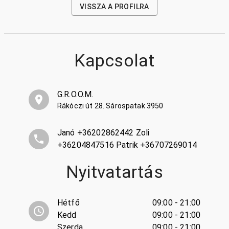
VISSZA A PROFILRA
Kapcsolat
G.R.O.O.M.
Rákóczi út 28. Sárospatak 3950
Janó +36202862442 Zoli
+36204847516 Patrik +36707269014
Nyitvatartás
Hétfő
09:00 - 21:00
Kedd
09:00 - 21:00
Szerda
09:00 - 21:00