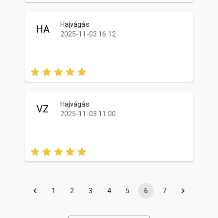
Hajvágás
HA
2025-11-03 16:12
Hajvágás
VZ
2025-11-03 11:00
1
2
3
4
5
6
7