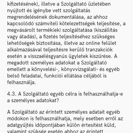
kifizetésének), illetve a Szolgáltató üzletében
nyújtott és igénybe vett szolgáltatás
megrendelésének dokumentálása, az ahhoz
kapcsolódó számviteli kötelezettségek teljesítése, a
megvásárolt termék(ek) szolgáltatása (kiszállítás
vagy átadás), a fizetés teljesítéséhez szükséges
lehetőségek biztosítása, illetve az online felület
alkalmazásával teljesítésre kerülő tranzakciók
esetén a visszaélésgyanús ügyletek kiszűrése. A
megadott személyes adatokat a Szolgáltató
emellett a könyvelési-, könyvvizsgálati- és egyéb
belső feladatai, funkciói ellátása céljából is
felhasználja.
4.3. A Szolgáltató egyéb célra is felhasználhatja-e
a személyes adatokat?
A Szolgáltató az érintett személyes adatait egyéb
módokon is felhasználhatja, mely esetben erről az
adatgyűjtés időpontjában külön értesítést küld,
valamint szükség esetén ahhoz az érintett