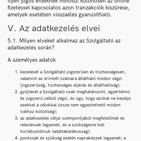
Ilyen jogos érdeknek minősül különösen az online
fizetéssel kapcsolatos azon tranzakciók kiszűrése,
amelyek esetében visszaélés gyanúsítható.
V. Az adatkezelés elvei
5.1. Milyen elveket alkalmaz az Szolgáltató az
adatkezelés során?
A személyes adatok
kezelését a Szolgáltató jogszerűen és tisztességesen,
valamint az érintett számára átlátható módon végzi
(jogszerűség, tisztességes eljárás és átláthatóság);
gyűjtését a Szolgáltató csak meghatározott, egyértelmű
és jogszerű célból végzi, és úgy, hogy azokat ne kezelje
ezekkel a célokkal össze nem egyeztethető módon
(célhoz kötöttség);
az adatkezelés céljai szempontjából megfelelőnek és
relevánsak legyenek, és a szükségesre kell
korlátozódniuk (adattakarékosság);
pontosak és szükség esetén naprakészek legyenek; e