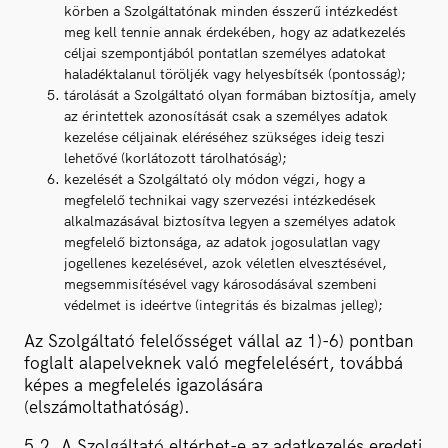
körben a Szolgáltatónak minden ésszerű intézkedést
meg kell tennie annak érdekében, hogy az adatkezelés
céljai szempontjából pontatlan személyes adatokat
haladéktalanul töröljék vagy helyesbítsék (pontosság);
tárolását a Szolgáltató olyan formában biztosítja, amely
az érintettek azonosítását csak a személyes adatok
kezelése céljainak eléréséhez szükséges ideig teszi
lehetővé (korlátozott tárolhatóság);
kezelését a Szolgáltató oly módon végzi, hogy a
megfelelő technikai vagy szervezési intézkedések
alkalmazásával biztosítva legyen a személyes adatok
megfelelő biztonsága, az adatok jogosulatlan vagy
jogellenes kezelésével, azok véletlen elvesztésével,
megsemmisítésével vagy károsodásával szembeni
védelmet is ideértve (integritás és bizalmas jelleg);
Az Szolgáltató felelősséget vállal az 1)-6) pontban
foglalt alapelveknek való megfelelésért, továbbá
képes a megfelelés igazolására
(elszámoltathatóság).
5.2. A Szolgáltató eltérhet-e az adatkezelés eredeti