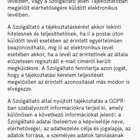
levélben, vagy a Szolgáltató jelen Tájékoztatóban
megjelölt elérhetőségére küldött elektronikus
levélben.
A Szolgáltató a tájékoztatáskérést akkor tekinti
hitelesnek és teljesíthetőnek, ha i) a postai úton
küldött levél esetében az érintett egyértelműen
beazonosítható, míg ii) az elektronikus levél
esetében akkor, ha a levél az érintettnek az általa
előzetesen regisztrált e-mail címéről került
megküldésre. A Szolgáltató fenntartja azon jogát,
hogy a tájékoztatási kérelem teljesítését
megelőzően az érintett azonosítását más módon is
elvégezze.
A Szolgáltató által nyújtott tájékoztatás a GDPR-
ban szabályozott információkra terjed ki, amely
különösen a következő információkat jelenti: a
Szolgáltató adatai (beleértve a képviselője neve,
elérhetősége), az adatkezelés célja és jogalapja, az
adatok forrása, a személyes adatok tárolásának