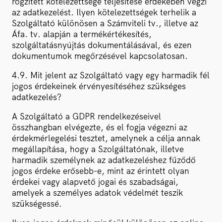
rögzített kötelezettsége teljesítése érdekében végzi
az adatkezelést. Ilyen kötelezettségek terhelik a
Szolgáltató különösen a Számviteli tv., illetve az
Áfa. tv. alapján a termékértékesítés,
szolgáltatásnyújtás dokumentálásával, és ezen
dokumentumok megőrzésével kapcsolatosan.
4.9. Mit jelent az Szolgáltató vagy egy harmadik fél
jogos érdekeinek érvényesítéséhez szükséges
adatkezelés?
A Szolgáltató a GDPR rendelkezéseivel
összhangban elvégezte, és el fogja végezni az
érdekmérlegelési tesztet, amelynek a célja annak
megállapítása, hogy a Szolgáltatónak, illetve
harmadik személynek az adatkezeléshez fűződő
jogos érdeke erősebb-e, mint az érintett olyan
érdekei vagy alapvető jogai és szabadságai,
amelyek a személyes adatok védelmét teszik
szükségessé.