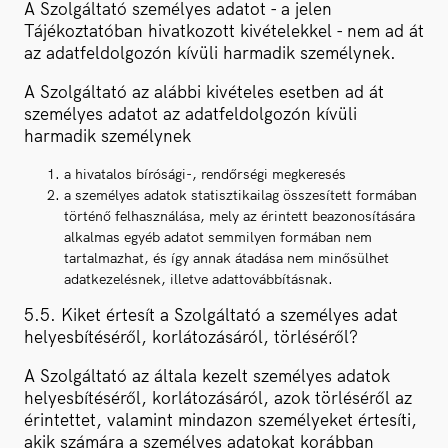
A Szolgáltató személyes adatot - a jelen
Tájékoztatóban hivatkozott kivételekkel - nem ad át
az adatfeldolgozón kívüli harmadik személynek.
A Szolgáltató az alábbi kivételes esetben ad át
személyes adatot az adatfeldolgozón kívüli
harmadik személynek
a hivatalos bírósági-, rendőrségi megkeresés
a személyes adatok statisztikailag összesített formában
történő felhasználása, mely az érintett beazonosítására
alkalmas egyéb adatot semmilyen formában nem
tartalmazhat, és így annak átadása nem minősülhet
adatkezelésnek, illetve adattovábbításnak.
5.5. Kiket értesít a Szolgáltató a személyes adat
helyesbítéséről, korlátozásáról, törléséről?
A Szolgáltató az általa kezelt személyes adatok
helyesbítéséről, korlátozásáról, azok törléséről az
érintettet, valamint mindazon személyeket értesíti,
akik számára a személyes adatokat korábban