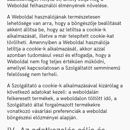
Weboldal felhasználói élményének növelése.
A Weboldal használójának természetesen
lehetősége van arra, hogy a böngészője beállítását
akként állítsa be, hogy az letiltsa a cookie-k
alkalmazását, illetve a már telepített cookie-kat
törölheti. Amennyiben a Weboldal használója
letiltja a cookie-k alkalmazását, akkor azzal
azonban tudomásul veszi és elfogadja, hogy a
Weboldal nem fog teljes értékűen működni,
amellyel kapcsolatosan a Szolgáltatót semminemű
felelősség nem terheli.
A Szolgáltató a cookie-k alkalmazásával kizárólag a
következő adatokat kezeli: a weboldalán
felkeresett termékek, a weboldalon töltött idő, a
Szolgáltató által forgalmazott termékekre
vonatkozó vásárlási preferenciák a weboldal
böngészési előzményei alapján.
IV. Az adatkezelés célja és