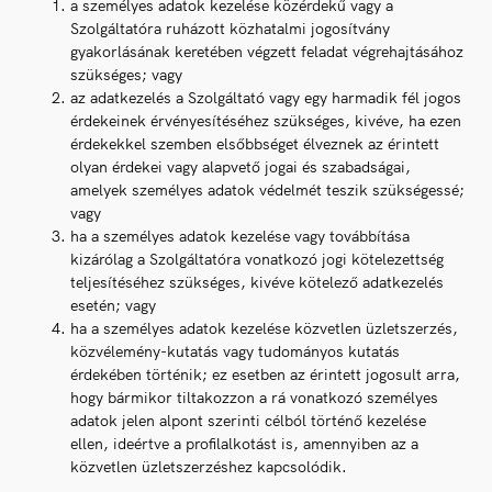
a személyes adatok kezelése közérdekű vagy a
Szolgáltatóra ruházott közhatalmi jogosítvány
gyakorlásának keretében végzett feladat végrehajtásához
szükséges; vagy
az adatkezelés a Szolgáltató vagy egy harmadik fél jogos
érdekeinek érvényesítéséhez szükséges, kivéve, ha ezen
érdekekkel szemben elsőbbséget élveznek az érintett
olyan érdekei vagy alapvető jogai és szabadságai,
amelyek személyes adatok védelmét teszik szükségessé;
vagy
ha a személyes adatok kezelése vagy továbbítása
kizárólag a Szolgáltatóra vonatkozó jogi kötelezettség
teljesítéséhez szükséges, kivéve kötelező adatkezelés
esetén; vagy
ha a személyes adatok kezelése közvetlen üzletszerzés,
közvélemény-kutatás vagy tudományos kutatás
érdekében történik; ez esetben az érintett jogosult arra,
hogy bármikor tiltakozzon a rá vonatkozó személyes
adatok jelen alpont szerinti célból történő kezelése
ellen, ideértve a profilalkotást is, amennyiben az a
közvetlen üzletszerzéshez kapcsolódik.