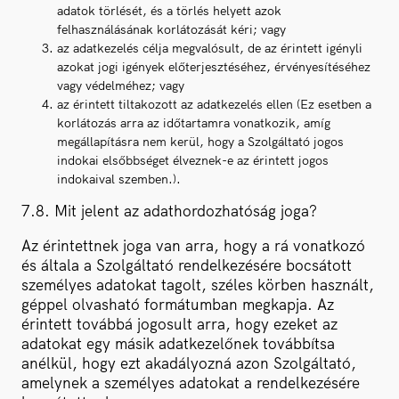
adatok törlését, és a törlés helyett azok
felhasználásának korlátozását kéri; vagy
az adatkezelés célja megvalósult, de az érintett igényli
azokat jogi igények előterjesztéséhez, érvényesítéséhez
vagy védelméhez; vagy
az érintett tiltakozott az adatkezelés ellen (Ez esetben a
korlátozás arra az időtartamra vonatkozik, amíg
megállapításra nem kerül, hogy a Szolgáltató jogos
indokai elsőbbséget élveznek-e az érintett jogos
indokaival szemben.).
7.8. Mit jelent az adathordozhatóság joga?
Az érintettnek joga van arra, hogy a rá vonatkozó
és általa a Szolgáltató rendelkezésére bocsátott
személyes adatokat tagolt, széles körben használt,
géppel olvasható formátumban megkapja. Az
érintett továbbá jogosult arra, hogy ezeket az
adatokat egy másik adatkezelőnek továbbítsa
anélkül, hogy ezt akadályozná azon Szolgáltató,
amelynek a személyes adatokat a rendelkezésére