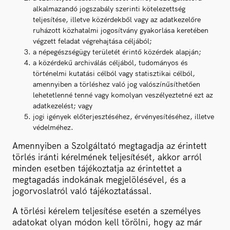
alkalmazandó jogszabály szerinti kötelezettség
teljesítése, illetve közérdekből vagy az adatkezelőre
ruházott közhatalmi jogosítvány gyakorlása keretében
végzett feladat végrehajtása céljából;
a népegészségügy területét érintő közérdek alapján;
a közérdekű archiválás céljából, tudományos és
történelmi kutatási célból vagy statisztikai célból,
amennyiben a törléshez való jog valószínűsíthetően
lehetetlenné tenné vagy komolyan veszélyeztetné ezt az
adatkezelést; vagy
jogi igények előterjesztéséhez, érvényesítéséhez, illetve
védelméhez.
Amennyiben a Szolgáltató megtagadja az érintett
törlés iránti kérelmének teljesítését, akkor arról
minden esetben tájékoztatja az érintettet a
megtagadás indokának megjelölésével, és a
jogorvoslatról való tájékoztatással.
A törlési kérelem teljesítése esetén a személyes
adatokat olyan módon kell törölni, hogy az már