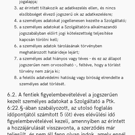
jogalapja;
az érintett tiltakozik az adatkezelés ellen, és nincs
elsőbbséget élvező jogszerű ok az adatkezelésre;
a személyes adatokat jogellenesen kezelte a Szolgáltató;
a személyes adatokat a Szolgáltatóra alkalmazandó
jogszabályban előírt jogi kötelezettség teljesítése
kapcsán törölni kell;
a személyes adatok tárolásának törvényben
meghatározott határideje lejárt;
a személyes adat hiányos vagy téves - és ez az állapot
jogszerűen nem orvosolható -, feltéve, hogy a törlést
törvény nem zárja ki;
a felelős adatvédelmi hatóság vagy bíróság elrendelte a
személyes adat törlését.
6.2. A fentiek figyelembevételével a jogszerűen
kezelt személyes adatokat a Szolgáltató a Ptk.
6:22.§-ában szabályozott, az utolsó foglalás
időpontjától számított 5 (öt) éves elévülési idő
figyelembevételével kezeli, amennyiben az érintett
a hozzájárulását visszavonta, a szerződés már
teljesült, és nem áll fenn olyan indok, amely ennél