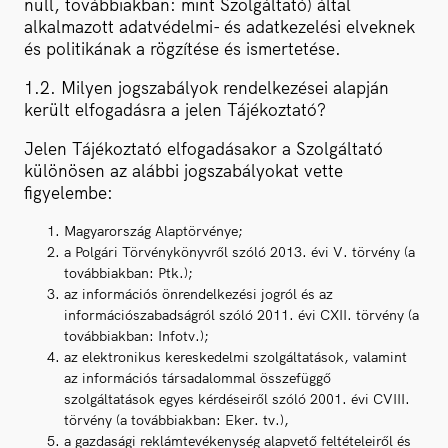
null, továbbiakban: mint Szolgáltató) által
alkalmazott adatvédelmi- és adatkezelési elveknek
és politikának a rögzítése és ismertetése.
1.2. Milyen jogszabályok rendelkezései alapján
került elfogadásra a jelen Tájékoztató?
Jelen Tájékoztató elfogadásakor a Szolgáltató
különösen az alábbi jogszabályokat vette
figyelembe:
Magyarország Alaptörvénye;
a Polgári Törvénykönyvről szóló 2013. évi V. törvény (a
továbbiakban: Ptk.);
az információs önrendelkezési jogról és az
információszabadságról szóló 2011. évi CXII. törvény (a
továbbiakban: Infotv.);
az elektronikus kereskedelmi szolgáltatások, valamint
az információs társadalommal összefüggő
szolgáltatások egyes kérdéseiről szóló 2001. évi CVIII.
törvény (a továbbiakban: Eker. tv.),
a gazdasági reklámtevékenység alapvető feltételeiről és