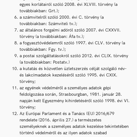
egyes korlátairól szóló 2008. évi XLVIII. törvény (a
továbbiakban: Grt.);
a számvitelről szóló 2000. évi C. törvény (a
továbbiakban: Számviteli tv.);
az általános forgalmi adóról szóló 2007. évi CXXVII.
törvény (a továbbiakban: Áfa tv.);
a fogyasztóvédelemről szóló 1997. évi CLV. törvény (a
továbbiakban: Fgy. tv.);
a postai szolgáltatásokról szóló 2012. évi CLIX. törvény
(a továbbiakban: Postatv.)
a kutatás és közvetlen üzletszerzés célját szolgáló név-
és lakcímadatok kezeléséről szóló 1995. évi CXIX.
törvény;
az egyének védelméről a személyes adatok gépi
feldolgozása során, Strasbourgban, 1981. január 28.
napján kelt Egyezmény kihirdetéséről szóló 1998. évi VI.
törvény;
Az Európai Parlament és a Tanács (EU) 2016/679
rendelete (2016. április 27.) a természetes
személyeknek a személyes adatok kezelése tekintetében
történő védelméről és az ilyen adatok szabad