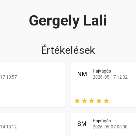
Gergely Lali
Értékelések
s
Hajvágás
NM
17 13:57
2026-05-17 12:02
s
Hajvágás
SM
14 18:12
2026-05-07 08:30