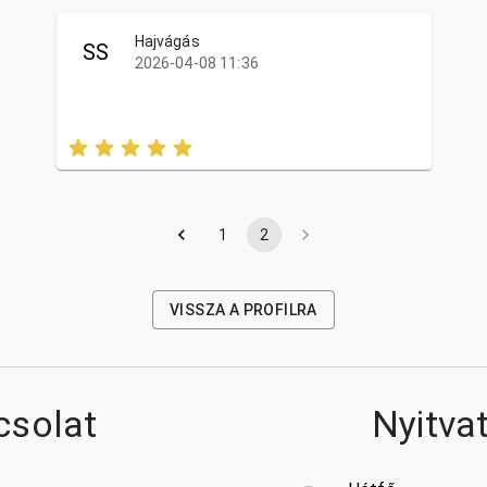
Hajvágás
SS
2026-04-08 11:36
1
2
VISSZA A PROFILRA
csolat
Nyitva