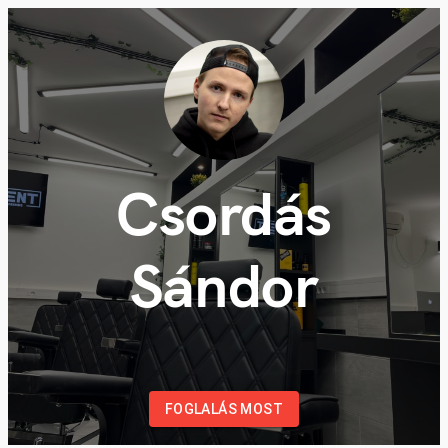
Csordás
Sándor
FOGLALÁS MOST