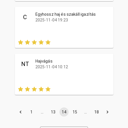
Egyhossz haj és szakáll igazítás
C
2025-11-04 19:23
Hajvágás
NT
2025-11-04 10:12
1
…
13
14
15
…
18