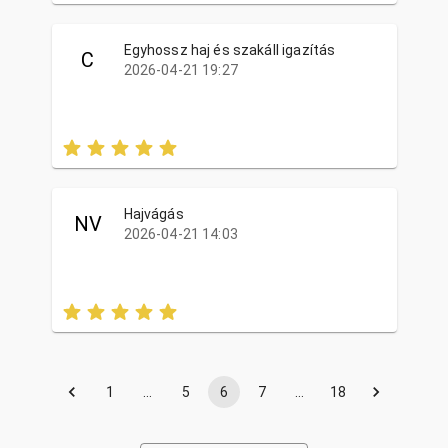
Egyhossz haj és szakáll igazítás
C
2026-04-21 19:27
Hajvágás
NV
2026-04-21 14:03
1
…
5
6
7
…
18