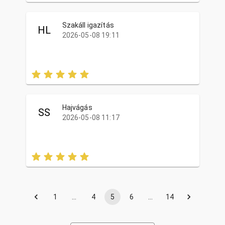
Szakáll igazítás
HL
2026-05-08 19:11
Hajvágás
SS
2026-05-08 11:17
1
…
4
5
6
…
14