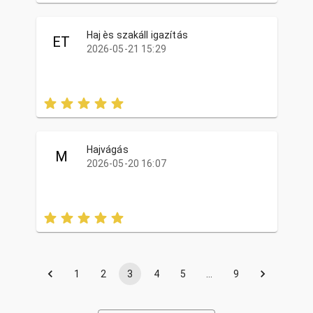
Haj ès szakáll igazítás
ET
2026-05-21 15:29
Hajvágás
M
2026-05-20 16:07
1
2
3
4
5
…
9