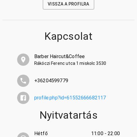
VISSZA A PROFILRA
Kapcsolat
Barber Haircut&Coffee
Rákóczi Ferenc utca 1 miskolc 3530
+36204599779
profile.php?id=61552666682117
Nyitvatartás
Hétfő
11:00 - 22:00