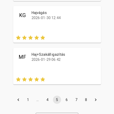
Hajvágás
KG
2026-01-30 12:44
Haj+Szakáll igazítás
MF
2026-01-29 06:42
1
…
4
5
6
7
8