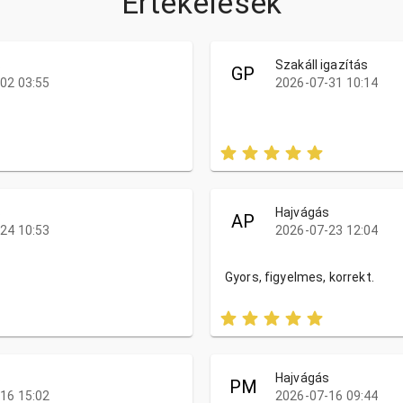
Értékelések
s
Szakáll igazítás
GP
02 03:55
2026-07-31 10:14
s
Hajvágás
AP
24 10:53
2026-07-23 12:04
Gyors, figyelmes, korrekt.
s
Hajvágás
PM
16 15:02
2026-07-16 09:44