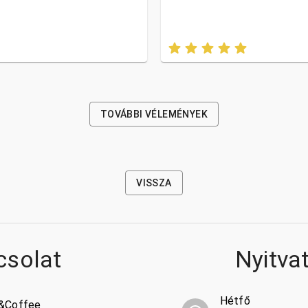
TOVÁBBI VÉLEMÉNYEK
VISSZA
csolat
Nyitva
Hétfő
t&Coffee