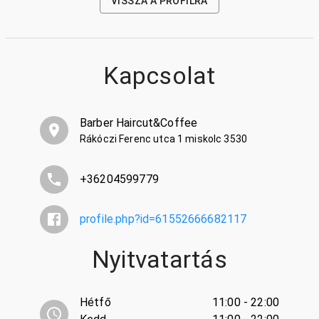
VISSZA A PROFILRA
Kapcsolat
Barber Haircut&Coffee
Rákóczi Ferenc utca 1 miskolc 3530
+36204599779
profile.php?id=61552666682117
Nyitvatartás
Hétfő
11:00 - 22:00