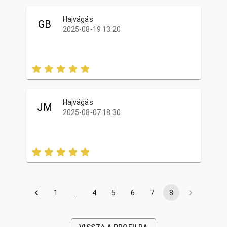
Hajvágás
GB
2025-08-19 13:20
Hajvágás
JM
2025-08-07 18:30
1
…
4
5
6
7
8