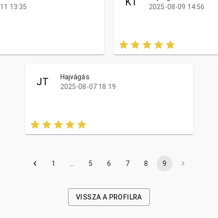
KT
11 13:35
2025-08-09 14:56
Hajvágás
JT
2025-08-07 18:19
1
…
5
6
7
8
9
VISSZA A PROFILRA