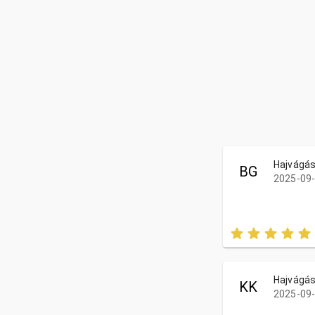
Hajvágá
BG
2025-09-
Hajvágá
KK
2025-09-