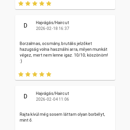
Hajvágás/Haircut
D
2026-02-18 16:37
Borzalmas, ocsmány, brutális jelzőket
hazugság volna használni arra, milyen munkát
végez, mert nem lenne igaz. 10/10; köszönöm!
:)
Hajvágás/Haircut
D
2026-02-04 11:06
Rajta kívül még sosem láttam olyan borbélyt,
mint ő.