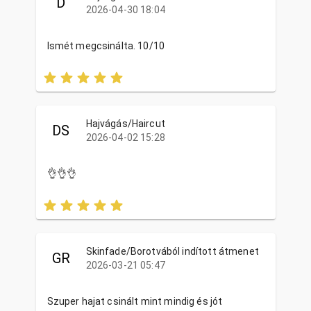
D
2026-04-30 18:04
Ismét megcsinálta. 10/10
Hajvágás/Haircut
DS
2026-04-02 15:28
👌👌👌
Skinfade/Borotvából indított átmenet
GR
2026-03-21 05:47
Szuper hajat csinált mint mindig és jót