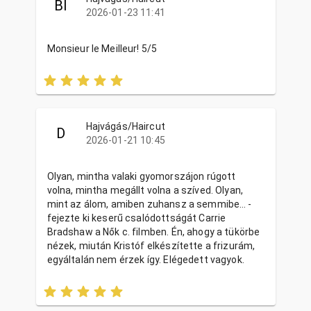
BI
2026-01-23 11:41
Monsieur le Meilleur! 5/5
Hajvágás/Haircut
D
2026-01-21 10:45
Olyan, mintha valaki gyomorszájon rúgott
volna, mintha megállt volna a szíved. Olyan,
mint az álom, amiben zuhansz a semmibe… -
fejezte ki keserű csalódottságát Carrie
Bradshaw a Nők c. filmben. Én, ahogy a tükörbe
nézek, miután Kristóf elkészítette a frizurám,
egyáltalán nem érzek így. Elégedett vagyok.