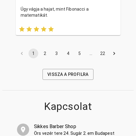
Úgy vágja a hajat, mint Fibonacci a
matematikát.
1
2
3
4
5
…
22
VISSZA A PROFILRA
Kapcsolat
Sikkes Barber Shop
Örs vezér tere 24. Sugár 2. em Budapest