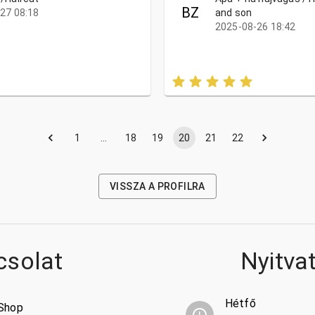
BZ
27 08:18
and son
2025-08-26 18:42
1
…
18
19
20
21
22
VISSZA A PROFILRA
csolat
Nyitva
Hétfő
 Shop