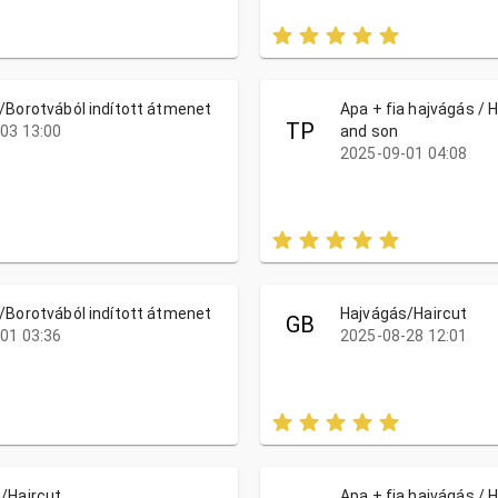
/Borotvából indított átmenet
Apa + fia hajvágás / H
TP
03 13:00
and son
2025-09-01 04:08
/Borotvából indított átmenet
Hajvágás/Haircut
GB
01 03:36
2025-08-28 12:01
/Haircut
Apa + fia hajvágás / H