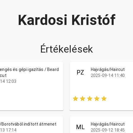
Kardosi Kristóf
Értékelések
pengés és gépi igazítás / Beard
Hajvágás/Haircut
PZ
 cut
2025-09-14 11:40
14 12:03
/Borotvából indított átmenet
Hajvágás/Haircut
ML
13 17:14
2025-09-12 18:45