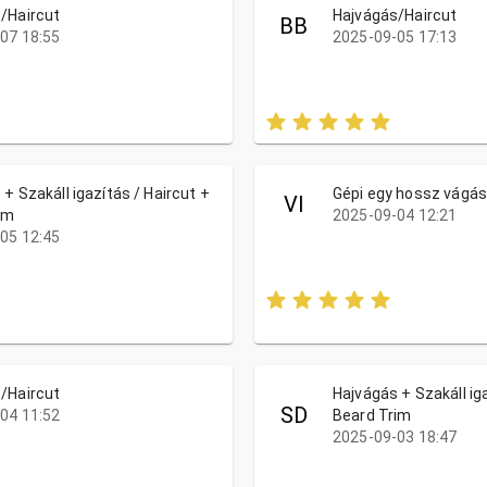
/Haircut
Hajvágás/Haircut
BB
07 18:55
2025-09-05 17:13
+ Szakáll igazítás / Haircut +
Gépi egy hossz vágás
VI
im
2025-09-04 12:21
05 12:45
/Haircut
Hajvágás + Szakáll ig
SD
04 11:52
Beard Trim
2025-09-03 18:47