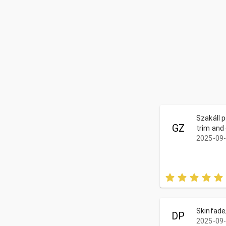
Szakáll 
GZ
trim and
2025-09-
Skinfade
DP
2025-09-