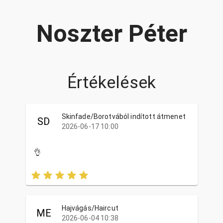
Noszter Péter
Értékelések
Skinfade/Borotvából indított átmenet
SD
2026-06-17 10:00
👌
Hajvágás/Haircut
ME
2026-06-04 10:38