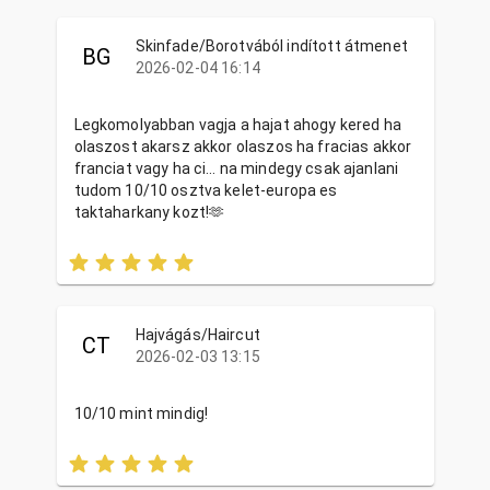
Skinfade/Borotvából indított átmenet
BG
2026-02-04 16:14
Legkomolyabban vagja a hajat ahogy kered ha
olaszost akarsz akkor olaszos ha fracias akkor
franciat vagy ha ci… na mindegy csak ajanlani
tudom 10/10 osztva kelet-europa es
taktaharkany kozt!🫶
Hajvágás/Haircut
CT
2026-02-03 13:15
10/10 mint mindig!