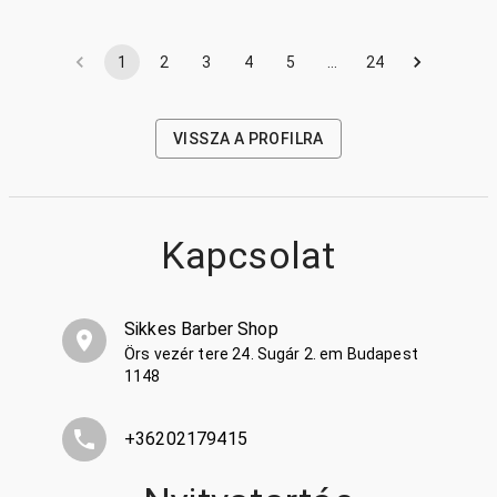
1
2
3
4
5
…
24
VISSZA A PROFILRA
Kapcsolat
Sikkes Barber Shop
Örs vezér tere 24. Sugár 2. em Budapest
1148
+36202179415