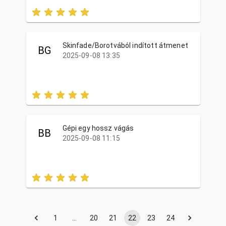
Skinfade/Borotvából indított átmenet
BG
2025-09-08 13:35
Gépi egy hossz vágás
BB
2025-09-08 11:15
1
…
20
21
22
23
24