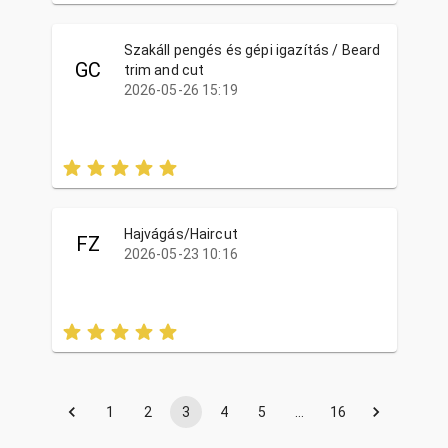
Szakáll pengés és gépi igazítás / Beard
GC
trim and cut
2026-05-26 15:19
Hajvágás/Haircut
FZ
2026-05-23 10:16
1
2
3
4
5
…
16