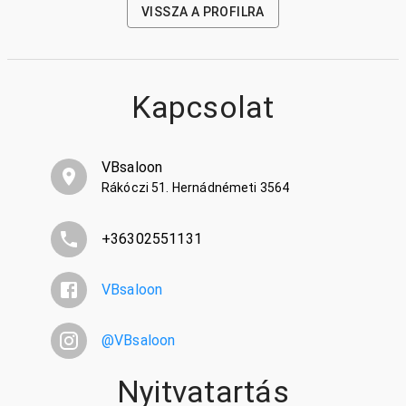
VISSZA A PROFILRA
Kapcsolat
VBsaloon
Rákóczi 51. Hernádnémeti 3564
+36302551131
VBsaloon
@
VBsaloon
Nyitvatartás